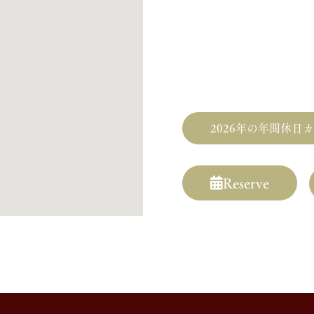
JR総武線「錦糸町駅」より
東京メトロ半蔵門線「押上駅
東武鉄道伊勢崎線
「とうき
2026年の年間休日
Reserve