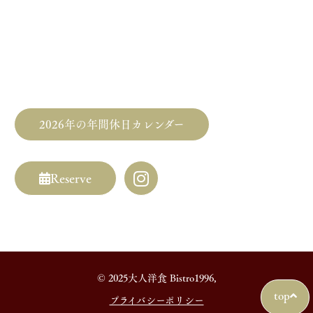
JR総武線「錦糸町駅」より徒歩9分
東京メトロ半蔵門線「押上駅」より徒歩14分
東武鉄道伊勢崎線
「とうきょうスカイツリー駅」より徒歩14分
2026年の年間休日カレンダー
Reserve
© 2025大人洋食 Bistro1996,
top
プライバシーポリシー