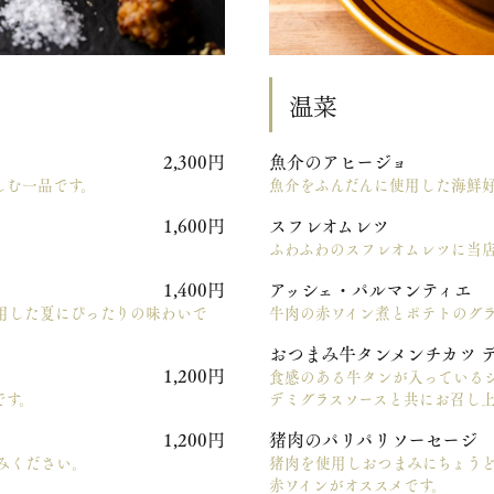
温菜
2,300円
魚介のアヒージョ
しむ一品です。
魚介をふんだんに使用した海鮮
1,600円
スフレオムレツ
ふわふわのスフレオムレツに当
1,400円
アッシェ・パルマンティエ
用した夏にぴったりの味わいで
牛肉の赤ワイン煮とポテトのグ
おつまみ牛タンメンチカツ
デ
1,200円
食感のある牛タンが入っている
です。
デミグラスソースと共にお召し
ラ
1,200円
猪肉のパリパリソーセージ
みください。
猪肉を使用しおつまみにちょうど
赤ワインがオススメです。