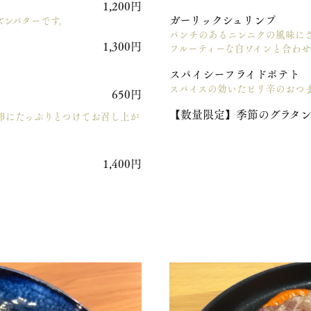
1,200円
ガーリックシュリンプ
ズンバターです。
パンチのあるニンニクの風味に
1,300円
フルーティーな白ワインと合わ
スパイシーフライドポテト
スパイスの効いたピリ辛のおつ
650円
【数量限定】季節のグラタ
卵にたっぷりとつけてお召し上が
1,400円