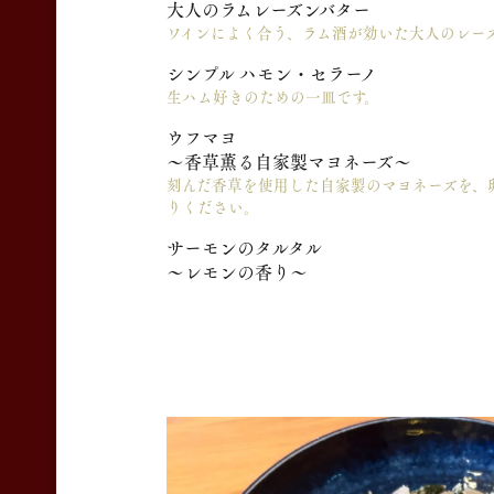
大人のラムレーズンバター
ワインによく合う、ラム酒が効いた大人のレー
シンプル ハモン・セラーノ
生ハム好きのための一皿です。
ウフマヨ
～香草薫る自家製マヨネーズ～
刻んだ香草を使用した自家製のマヨネーズを、
りください。
サーモンのタルタル
〜レモンの香り〜