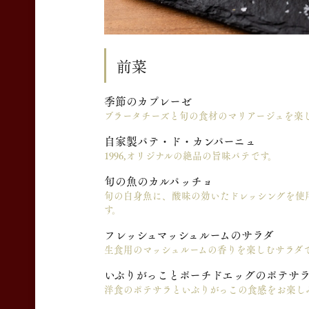
前菜
季節のカプレーゼ
ブラータチーズと旬の食材のマリアージュを楽
自家製パテ・ド・カンパーニュ
1996,オリジナルの絶品の旨味パテです。
旬の魚のカルパッチョ
旬の白身魚に、酸味の効いたドレッシングを使
す。
フレッシュマッシュルームのサラダ
生食用のマッシュルームの香りを楽しむサラダ
いぶりがっことポーチドエッグの
ポテサ
洋食のポテサラといぶりがっこの食感をお楽し